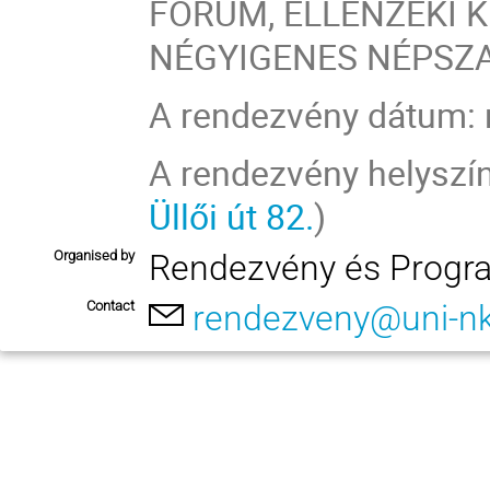
FÓRUM, ELLENZÉKI 
NÉGYIGENES NÉPSZ
A rendezvény dátum: 
A rendezvény helyszíne
Üllői út 82.
)
Organised by
Rendezvény és Progr
Contact
rendezveny@uni-n