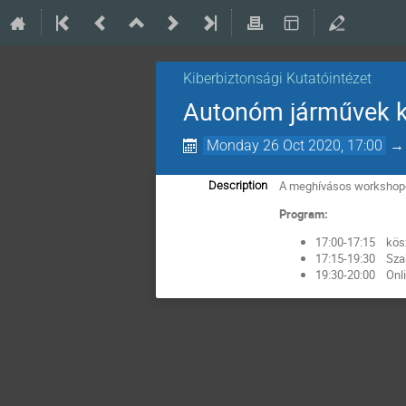
Kiberbiztonsági Kutatóintézet
Autonóm járművek k
Monday 26 Oct 2020, 17:00
A meghívásos workshopon
Description
Program:
17:00-17:15 kös
17:15-19:30 Sza
19:30-20:00 Onli