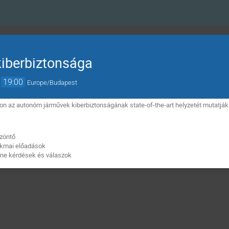
iberbiztonsága
→
19:00
Europe/Budapest
 az autonóm járművek kiberbiztonságának state-of-the-art helyzetét mutatják
zöntő
kmai előadások
ne kérdések és válaszok