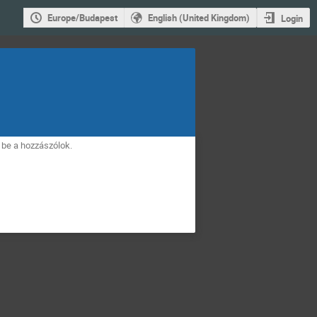
Europe/Budapest
English (United Kingdom)
Login
 be a hozzászólok.