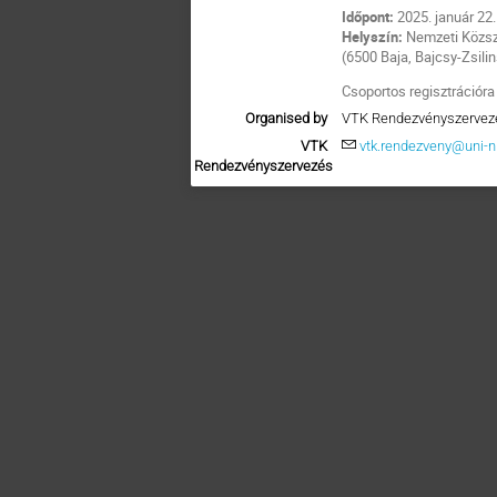
Időpont:
2025. január 22.
Helyszín:
Nemzeti Közsz
(6500 Baja, Bajcsy-Zsili
Csoportos regisztrációra 
Organised by
VTK Rendezvényszervez
VTK
vtk.rendezveny@uni-n
Rendezvényszervezés