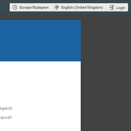
Europe/Budapest
English (United Kingdom)
Login
ségekről.
mpusát!