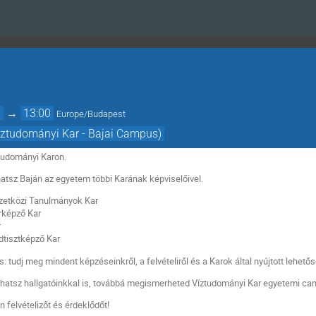
0
→
13:00
Europe/Budapest
íztudományi Kar - Bajai Campus)
ztudományi Karon.
zhatsz Baján az egyetem többi Karának képviselőivel.
zetközi Tanulmányok Kar
rképző Kar
r
tisztképző Kar
: tudj meg mindent képzéseinkről, a felvételiről és a Karok által nyújtott lehető
ozhatsz hallgatóinkkal is, továbbá megismerheted Víztudományi Kar egyetemi ca
n felvételizőt és érdeklődőt!