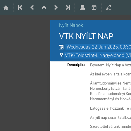
Nyílt Napok
VTK NYÍLT NAP
Wednesday 22 Jan 2025, 09:3
VTK/Földszint-I. Nagyelőadó (V
Egyetemi Nyílt Nap a Ví
Description
Az idei évben is találko
Államtudományi és Nem
Nemeskürty István Taná
Rendészettudományi Ka
Hadtudományi és Honvéd
Látogass el hozzánk Te is
A nyílt nap során találk
Szeretettel várunk minde