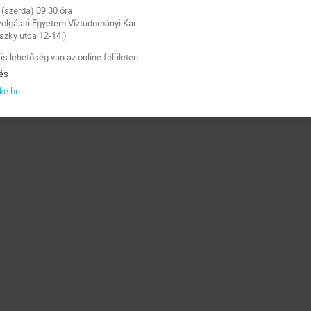
 (szerda) 09.30 óra
olgálati Egyetem Víztudományi Kar
nszky utca 12-14.)
is lehetőség van az online felületen.
és
ke.hu