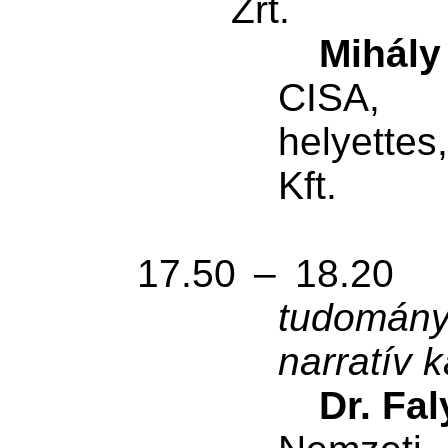
Zrt.
Mihály
CISA, C
helyettes
Kft.
17.50 – 18.20
tudomány
narratív 
Dr. Fa