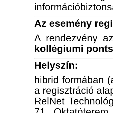
információbiztons
Az esemény regi
A rendezvény a
kollégiumi pont
Helyszín:
hibrid formában (a
a regisztráció ala
RelNet Technológ
71., Oktatóterem