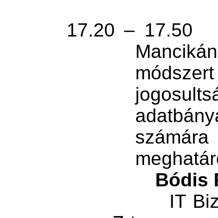
17.20 – 17.50
Manciká
módszer
jogosul
adatbány
számára
meghatár
Bódis 
IT Bi