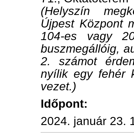
(Helyszín megkö
Újpest Központ m
104-es vagy 20
buszmegállóig, a
2.
számot érde
nyílik egy fehér
vezet.)
Időpont:
2024. január 23. 