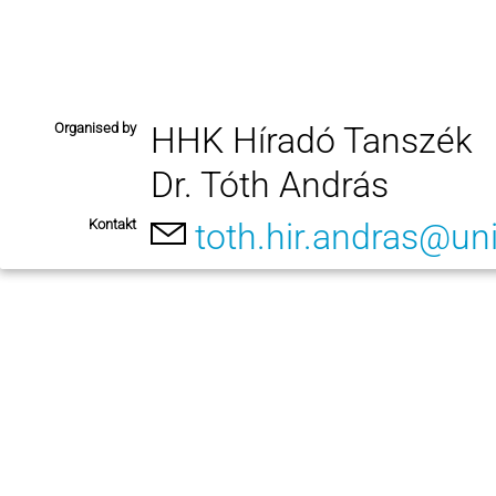
Organised by
HHK Híradó Tanszék
Dr. Tóth András
Kontakt
toth.hir.andras@un