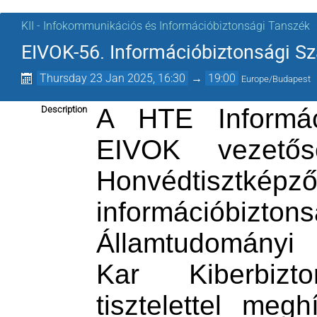
KII - Infokommunikációs és Információbiztonsági Tanszék
EIVOK-56. Információbiztonsági 
Thursday 23 Jan 2025, 16:30
→
19:00
Europe/Budapest
A HTE Informác
Description
EIVOK vezető
Honvédtisztkép
információbizto
Államtudományi
Kar Kiberbizt
tisztelettel me