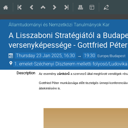
Államtudományi és Nemzetközi Tanulmányok Kar
A Lisszaboni Stratégiától a Budape
versenyképessége - Gottfried Péter
Thursday 23 Jan 2025, 16:30
→
19:30
Europe/Budapest
1. emelet-Széchenyi Díszterem melletti folyosó/Ludovika
Description
Az esemény 
zártkörű 
a szervező által meghívott vendégek rés
Gottfried Péter munkássága előtt tisztelgés ünnepi konferenciá
áttekintésére is.