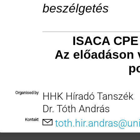
beszélgetés
ISACA CPE 
Az előadáson 
p
Organised by
HHK Híradó Tanszék
Dr. Tóth András
Kontakt
toth.hir.andras@un