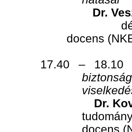
Dr. Ve
d
docens (NK
17.40 – 18.1
biztonsá
viselkedé
Dr. Ko
tudomány
docens (