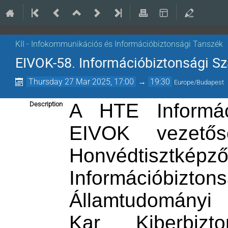
KII - Infokommunikációs és Információbiztonsági Tanszék
EIVOK-58. Információbiztonsági 
Thursday 27 Mar 2025, 17:00
→
19:30
Europe/Budapest
A HTE Informác
Description
EIVOK vezető
Honvédtisztkép
Információbizto
Államtudományi
Kar Kiberbizt