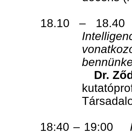
18.10 – 18.40
Intellige
vonatk
bennünket
Dr. Ződ
kutatóp
Társadalo
18:40 – 19:00