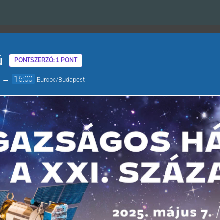
ú
PONTSZERZŐ: 1 PONT
→
16:00
Europe/Budapest