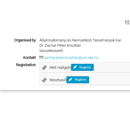
Organised by
Államtudományi és Nemzetközi Tanulmányok Kar
Dr. Zachar Péter Krisztián
tanszékvezető
Kontakt
zachar.peter.krisztian@uni-nke.hu
Registration
NKE Hallgató
Register
Résztvevő
Register