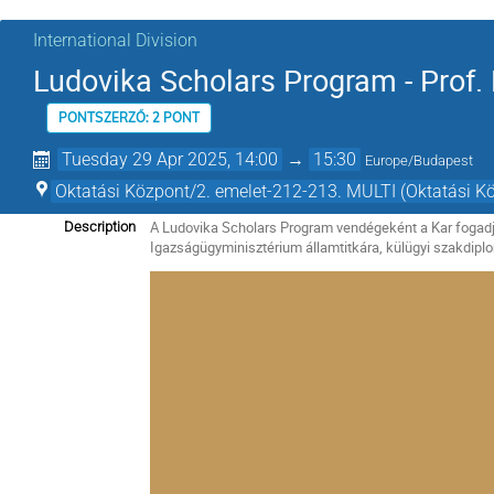
International Division
Ludovika Scholars Program - Prof. K
PONTSZERZŐ: 2 PONT
Tuesday 29 Apr 2025, 14:00
→
15:30
Europe/Budapest
Oktatási Központ/2. emelet-212-213. MULTI (Oktatási K
A Ludovika Scholars Program vendégeként a Kar fogadja 
Description
Igazságügyminisztérium államtitkára, külügyi szakdip