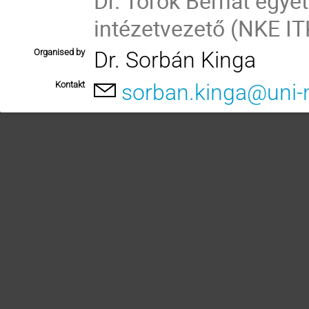
Dr. Török Bernát egy
intézetvezető (NKE IT
Organised by
Dr. Sorbán Kinga
Kontakt
sorban.kinga@uni-