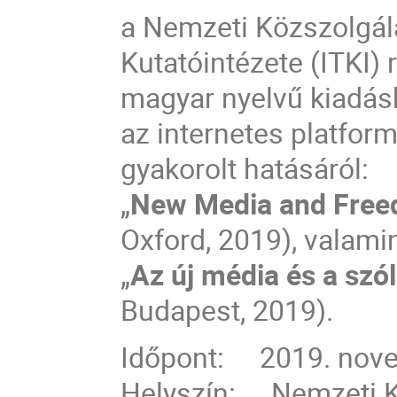
a Nemzeti Közszolgál
Kutatóintézete (ITKI)
magyar nyelvű kiadás
az internetes platfor
gyakorolt hatásáról:
„
New Media and Free
Oxford, 2019), valami
„
Az új média és a sz
Budapest, 2019).
Időpont: 2019. novem
Helyszín: Nemzeti Kö