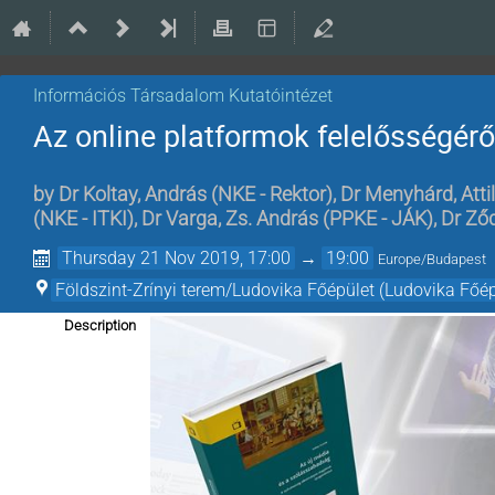
Információs Társadalom Kutatóintézet
Az online platformok felelősségérő
by
Dr
Koltay, András
(
NKE - Rektor
)
,
Dr
Menyhárd, Atti
(
NKE - ITKI
)
,
Dr
Varga, Zs. András
(
PPKE - JÁK
)
,
Dr
Ződ
Thursday 21 Nov 2019, 17:00
→
19:00
Europe/Budapest
Földszint-Zrínyi terem/Ludovika Főépület (Ludovika Főép
Description