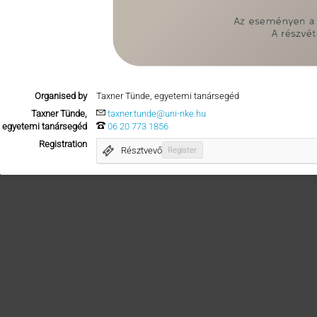
Organised by
Taxner Tünde, egyetemi tanársegéd
Taxner Tünde,
taxner.tunde@uni-nke.hu
egyetemi tanársegéd
06 20 773 1856
Registration
Résztvevő
Register