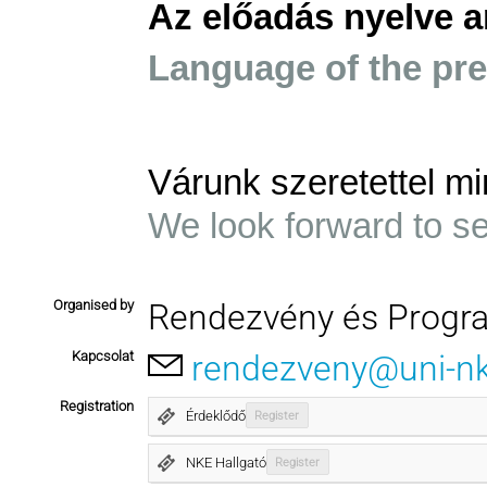
Az előadás nyelve a
Language of the pre
Várunk szeretettel mi
We look forward to s
Organised by
Rendezvény és Progr
Kapcsolat
rendezveny@uni-n
Registration
Érdeklődő
Register
NKE Hallgató
Register