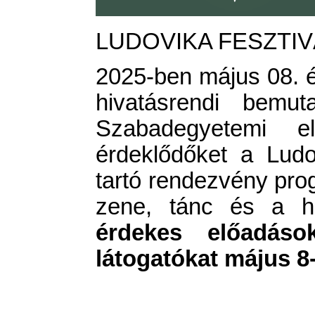
LUDOVIKA FESZTIVÁ
2025-ben május 08. és
hivatásrendi bemut
Szabadegyetemi 
érdeklődőket a Lud
tartó rendezvény pro
zene, tánc és a hi
érdekes előadások
látogatókat május 8-