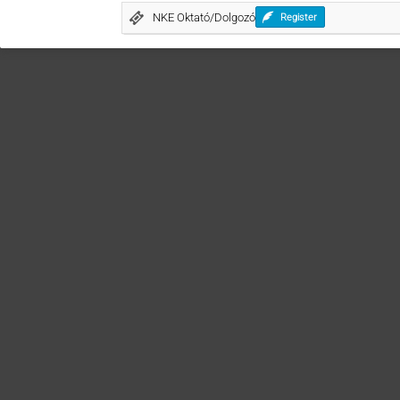
NKE Oktató/Dolgozó
Register