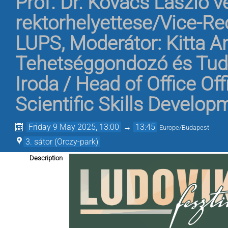
Prof. Dr. Kovács László
rektorhelyettese/Vice-Re
LUPS
,
Moderátor: Kitta A
Tehetséggondozó és Tud
Iroda / Head of Office O
Scientific Skills Develop
Friday 9 May 2025, 13:00
→
13:45
Europe/Budapest
3. sátor (Orczy-park)
Description