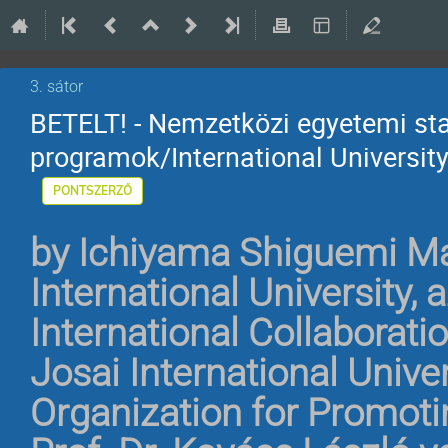
3. sátor
BETELT! - Nemzetközi egyetemi st
programok/International Universi
PONTSZERZŐ
by
Ichiyama Shiguemi Mar
International University,
International Collaborat
Josai International Univer
Organization for Promotin