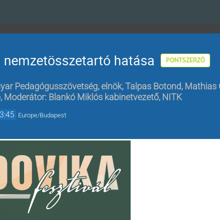
s nemzetösszetartó hatása
PONTSZERZŐ
agyar Pedagógusszövetség, elnök
,
Talpas Botond, Mathias C
ó
,
Moderátor: Blankó Miklós kabinetvezető, NITK
3:45
Europe/Budapest