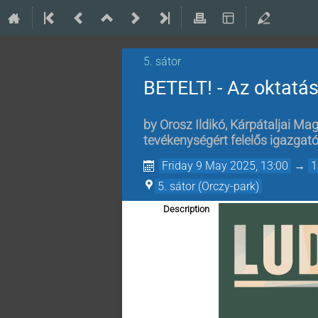
5. sátor
BETELT! - Az oktatá
by
Orosz Ildikó, Kárpátaljai M
tevékenységért felelős igazgat
Friday 9 May 2025, 13:00
→
1
5. sátor (Orczy-park)
Description