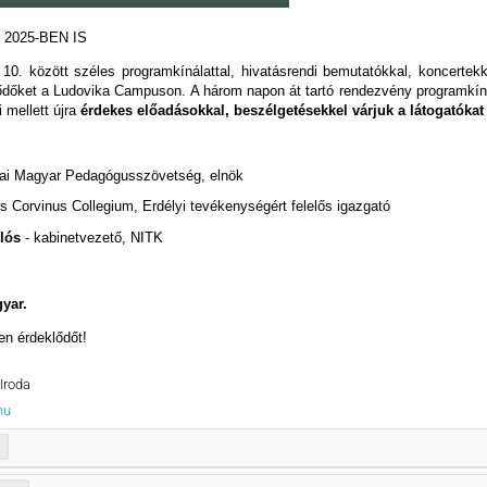
2025-BEN IS
10. között széles programkínálattal, hivatásrendi bemutatókkal, koncerte
ődőket a Ludovika Campuson. A három napon át tartó rendezvény programkín
 mellett újra
érdekes előadásokkal, beszélgetésekkel várjuk a látogatókat
ljai Magyar Pedagógusszövetség, elnök
 Corvinus Collegium, Erdélyi tevékenységért felelős igazgató
lós
- kabinetvezető, NITK
yar.
en érdeklődőt!
Iroda
hu