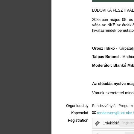
LUDOVIKA FESZTIVÁL 
2025-ben május 08. és 
várja az NKE az érdekl
hivatásrendek bemutatói
Orosz Ildikó
- Kárpáta
Talpas Botond -
Mathias
Moderátor: Blankó Mik
Az előadás nyelve mag
Várunk szeretettel mind
Organised by
Rendezvény és Program 
Kapcsolat
rendezveny@uni-nke.
Registration
Érdeklődő
Register