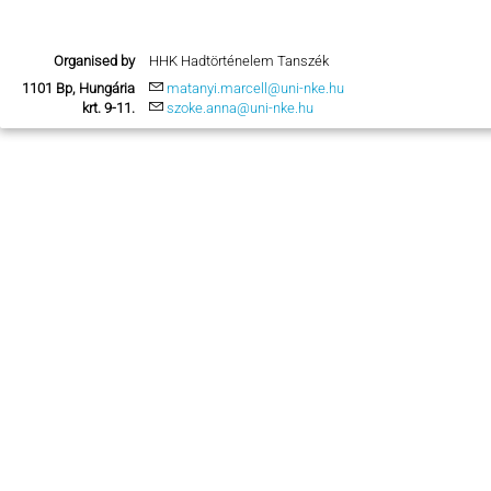
Organised by
HHK Hadtörténelem Tanszék
1101 Bp, Hungária
matanyi.marcell@uni-nke.hu
krt. 9-11.
szoke.anna@uni-nke.hu