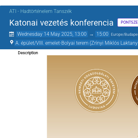
ATI - Hadtörténelem Tanszék
Katonai vezetés konferencia
PONTSZE
Wednesday 14 May 2025, 13:00
→
15:00
Europe/Budape
A. épület/VIII. emelet-Bolyai terem (Zrínyi Miklós Lakt
Description