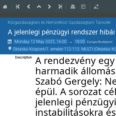
Közgazdaságtani és Nemzetközi Gazdaságtani Tanszék
A jelenlegi pénzügyi rendszer hibái
Monday 12 May 2025, 16:00
→
18:00
Europe/Budapest
Oktatási Központ/1. emelet-112-113. MULTI (Oktatási K
A rendezvény egy
Description
harmadik állomás
Szabó Gergely: Ne
épül. A sorozat cél
jelenlegi pénzügyi
instabilitásokra és