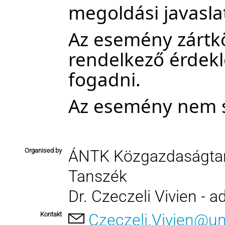
megoldási javasla
Az esemény zártkö
rendelkező érdekl
fogadni.
Az esemény nem s
Organised by
ÁNTK Közgazdaságtan
Tanszék
Dr. Czeczeli Vivien - a
Kontakt
Czeczeli.Vivien@un