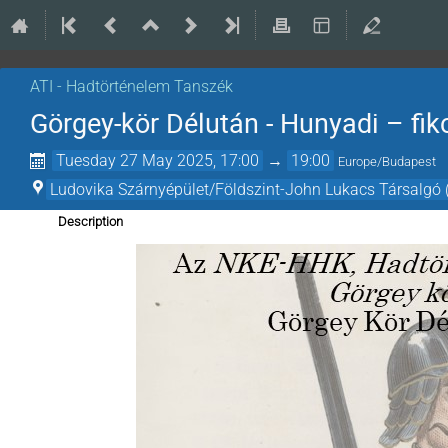
ATI - Hadtörténelem Tanszék
Görgey-kör Délután - Hunyadi – fik
Tuesday 27 May 2025, 17:00
→
19:00
Europe/Budapest
Ludovika Szárnyépület/Földszint-John Lukacs Társalgó 
Description