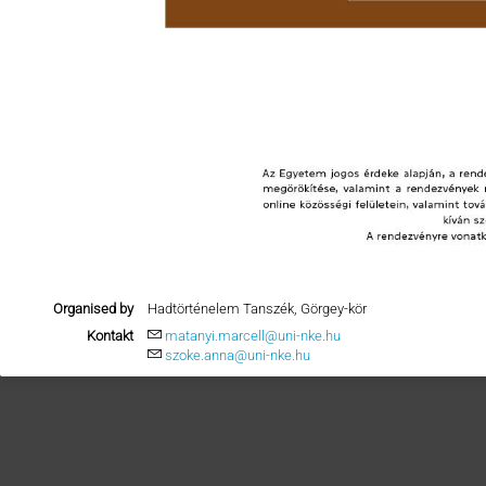
Organised by
Hadtörténelem Tanszék, Görgey-kör
Kontakt
matanyi.marcell@uni-nke.hu
szoke.anna@uni-nke.hu