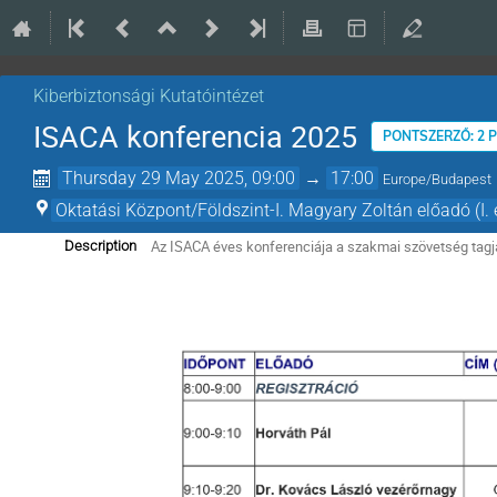
Kiberbiztonsági Kutatóintézet
ISACA konferencia 2025
PONTSZERZŐ: 2 
Thursday 29 May 2025, 09:00
→
17:00
Europe/Budapest
Oktatási Központ/Földszint-I. Magyary Zoltán előadó (I.
Az ISACA éves konferenciája a szakmai szövetség tagj
Description