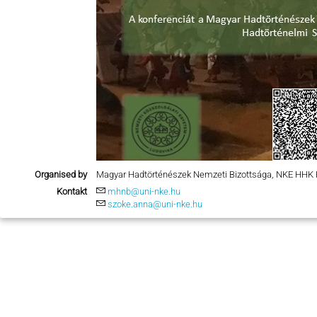
Organised by
Magyar Hadtörténészek Nemzeti Bizottsága, NKE HHK
Kontakt
mhnb@uni-nke.hu
szoke.anna@uni-nke.hu