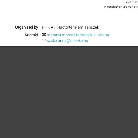
Organised by
HHK ATI Hadtörténelem Tanszék
Kontakt
matanyi.marcell.tamas@uni-nke.hu
szoke.anna@uni-nke.hu