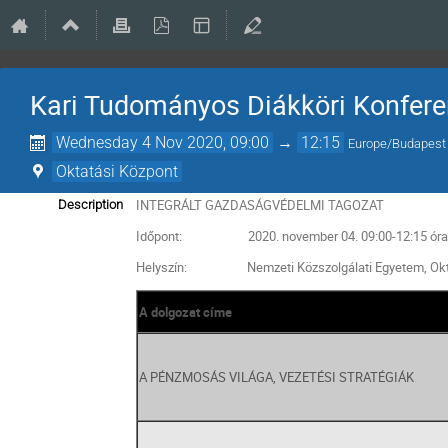
Kari Tudományos Diákköri Konfere
Wednesday 4 Nov 2020, 09:00
→
12:15
Europe/Budapest
Oktatási Központ
INTEGRÁLT GAZDASÁGVÉDELMI TAGOZAT
Description
Időpont:
2020. november 04. 09:00-12:15 ór
Helyszín:
Nemzeti Közszolgálati Egyetem,
Okt
A dolgozat címe
A PÉNZMOSÁS VILÁGA, VEZETÉSI STRATÉGIÁK