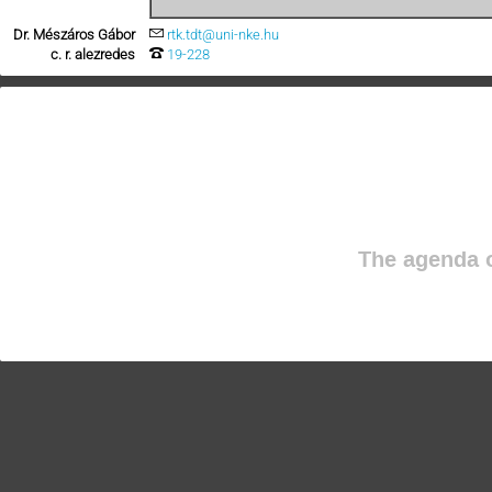
Dr. Mészáros Gábor
rtk.tdt@uni-nke.hu
c. r. alezredes
19-228
The agenda o