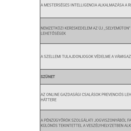
A MESTERSÉGES INTELLIGENCIA ALKALMAZÁSA A
NEMZETKÖZI KERESKEDELEM AZ ÚJ ,,SELYEMÚTON” 
LEHETŐSÉGEK
A SZELLEMI TULAJDONJOGOK VÉDELME A VÁMIGAZ
SZÜNET
AZ ONLINE GAZDASÁGI CSALÁSOK PREVENCIÓS LE
HÁTTERE
A PÉNZÜGYŐRÖK SZOLGÁLATI JOGVISZONYÁBÓL F
KÜLÖNÖS TEKINTETTEL A VESZÉLYHELYZETBEN A