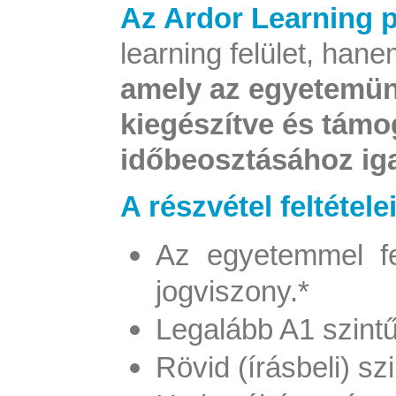
Az Ardor Learning
learning felület, han
amely az egyetemünk
kiegészítve és támo
időbeosztásához iga
A részvétel feltételei
Az egyetemmel fen
jogviszony.
*
Legalább A1 szintű
Rövid (írásbeli) szi