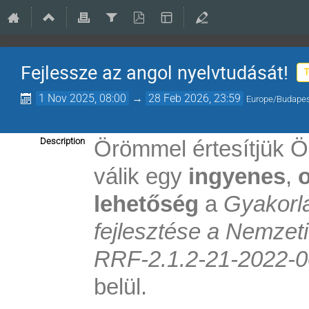
Fejlessze az angol nyelvtudását!
1 Nov 2025, 08:00
→
28 Feb 2026, 23:59
Europe/Budape
Description
Örömmel értesítjük 
válik egy
ingyenes
,
o
lehetőség
a
Gyakorla
fejlesztése a Nemzet
RRF-2.1.2-21-2022-
belül.