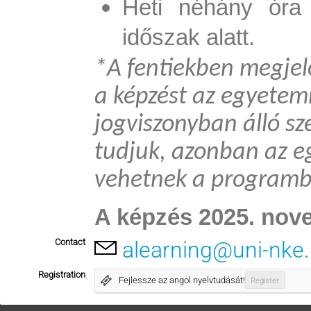
Heti néhány óra 
időszak alatt.
*A fentiekben megjelö
a képzést az egyetemm
jogviszonyban álló sz
tudjuk, azonban az e
vehetnek a programb
A képzés 2025. nove
Contact
alearning@uni-nke
Registration
Fejlessze az angol nyelvtudását!
Register