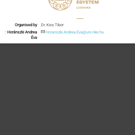
Organised by
Dr. Kiss Tibor
: Horánszki Andrea
Horanszki.Andrea.Eva@uni-nke.hu
Éva