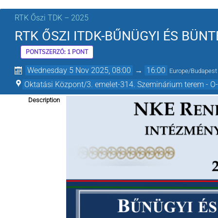
RTK Őszi TDK – 2025
RTK ŐSZI ITDK-BŰNÜGYI ÉS BÜNT
PONTSZERZŐ: 1 PONT
Wednesday 5 Nov 2025, 08:00
→
16:00
Europe/Budapest
Oktatási Központ/3. emelet-314. Szeminárium terem - O
Description