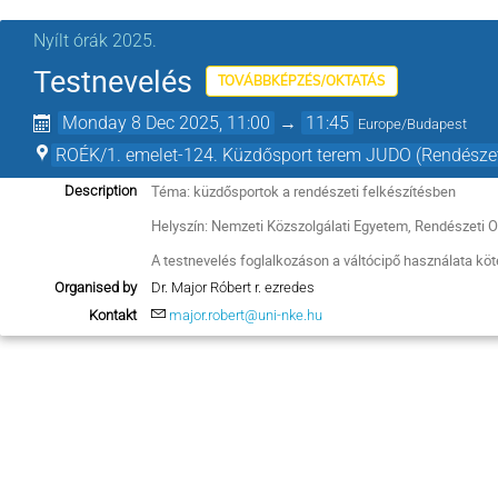
Nyílt órák 2025.
Testnevelés
TOVÁBBKÉPZÉS/OKTATÁS
Monday 8 Dec 2025, 11:00
→
11:45
Europe/Budapest
ROÉK/1. emelet-124. Küzdősport terem JUDO (Rendészeti
Téma: küzdősportok a rendészeti felkészítésben
Description
Helyszín: Nemzeti Közszolgálati Egyetem, Rendészeti O
A testnevelés foglalkozáson a váltócipő használata köt
Organised by
Dr. Major Róbert r. ezredes
Kontakt
major.robert@uni-nke.hu