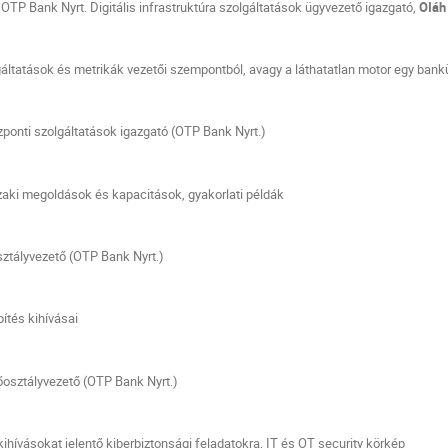
OTP Bank Nyrt. Digitális infrastruktúra szolgáltatások ügyvezető igazgató,
OIáh
gáltatások és metrikák vezetői szempontból, avagy a láthatatlan motor egy ba
zponti szolgáltatások igazgató (OTP Bank Nyrt.)
aki megoldások és kapacitások, gyakorlati példák
osztályvezető (OTP Bank Nyrt.)
ítés kihívásai
osztályvezető (OTP Bank Nyrt.)
ihívásokat jelentő kiberbiztonsági feladatokra, IT és OT security körkép