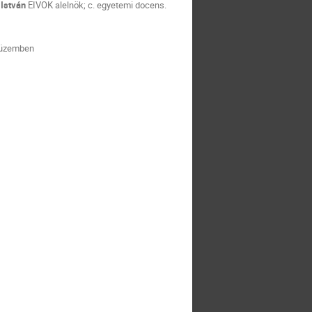
 István
EIVOK alelnök; c. egyetemi docens.
nküzemben