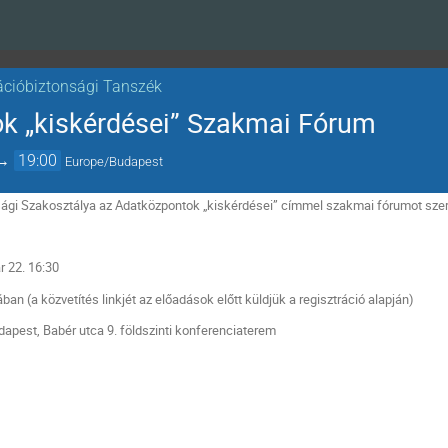
ációbiztonsági Tanszék
k „kiskérdései” Szakmai Fórum
→
19:00
Europe/Budapest
ági Szakosztálya az Adatközpontok „kiskérdései” címmel szakmai fórumot szer
 22. 16:30
n (a közvetítés linkjét az előadások előtt küldjük a regisztráció alapján)
apest, Babér utca 9. földszinti konferenciaterem