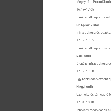
Megnyitó –
Pocsai Zsolt
16:45–17.05
Banki adatközponti szol
Dr. Spilák Viktor
Infrastruktúra és adatkö
17:05–17:35
Banki adatközponti műsz
Bélik Attila
Digitális infrastruktúra 
17:35–17:50
Egy banki adatközpont ép
Hingyi Attila
Üzemeltetés támogató fő
17:50–18:10
Innovatív megoldások a k