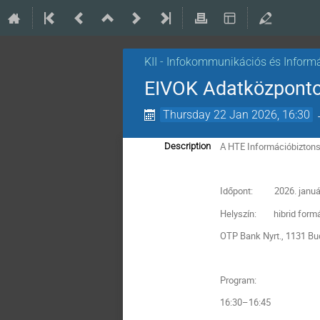
KII - Infokommunikációs és Inform
EIVOK Adatközponto
Thursday 22 Jan 2026, 16:30
A HTE Információbiztons
Description
Időpont: 2026. január
Helyszín: hibrid formába
OTP Bank Nyrt., 1131 Bud
Program:
16:30–16:45