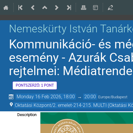
Nemeskürty István Tanárk
Kommunikáció- és mé
esemény - Azurák Csab
rejtelmei: Médiatren
PONTSZERZŐ: 1 PONT
Monday 16 Feb 2026, 18:00
→
20:00
Europe/Budapest
Oktatási Központ/2. emelet-214-215. MULTI (Oktatási K
Description