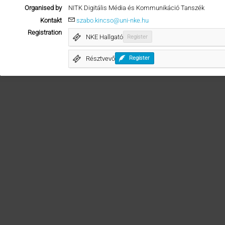
Organised by
NITK Digitális Média és Kommunikáció Tanszék
Kontakt
szabo.kincso@uni-nke.hu
Registration
NKE Hallgató
Register
Résztvevő
Register