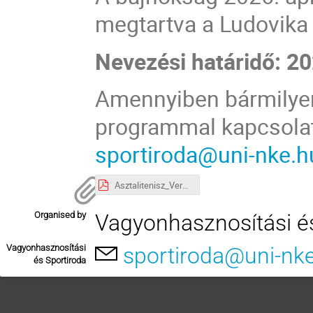
megtartva a Ludovika
Nevezési határidő: 202
Amennyiben bármilyen
programmal kapcsolat
sportiroda@uni-nke.h
Asztalitenisz_Versenykiírás.pdf
Organised by
Vagyonhasznosítási é
Vagyonhasznosítási
sportiroda@uni-nk
és Sportiroda