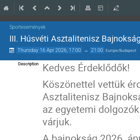
Sportesemények
III. Húsvéti Asztalitenisz Bajnoksá
Thursday 16 Apr 2026, 17:00
→
21:00
Europe/Budapest
Kedves Érdeklődők!
Description
Köszönettel vettük érd
Asztalitenisz Bajnoksá
az egyetemi dolgozók 
várjuk.
A bajnokság 2026. ápr