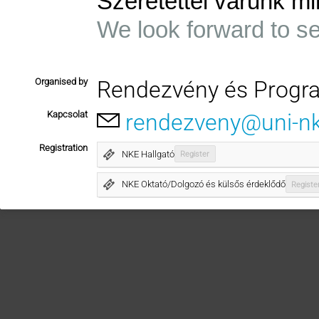
Szeretettel várunk mi
We look forward to s
Organised by
Rendezvény és Progr
Kapcsolat
rendezveny@uni-n
Registration
NKE Hallgató
Register
NKE Oktató/Dolgozó és külsős érdeklődő
Registe