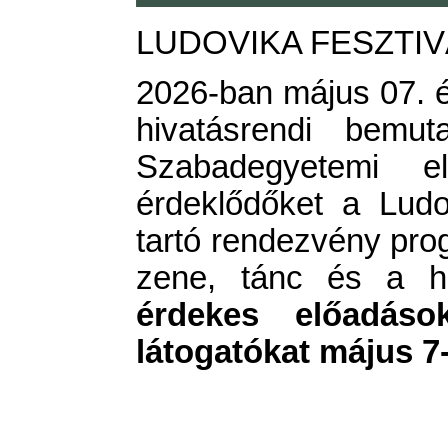
LUDOVIKA FESZTIVÁ
2026-ban május 07. és
hivatásrendi bemut
Szabadegyetemi 
érdeklődőket a Lud
tartó rendezvény pro
zene, tánc és a hi
érdekes előadások
látogatókat május 7-