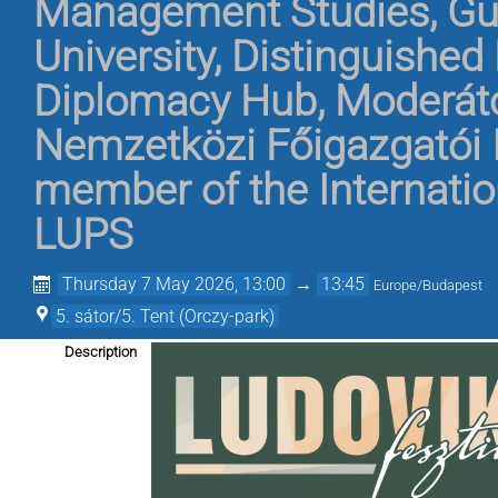
Management Studies, Gur
University, Distinguished
Diplomacy Hub
,
Moderáto
Nemzetközi Főigazgatói 
member of the Internation
LUPS
Thursday 7 May 2026, 13:00
→
13:45
Europe/Budapest
5. sátor/5. Tent (Orczy-park)
Description