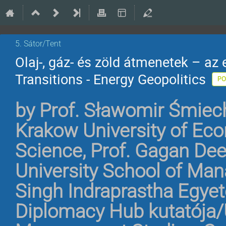
5. Sátor/Tent
Olaj-, gáz- és zöld átmenetek – az 
Transitions - Energy Geopolitics
PO
by
Prof. Sławomir Śmiech
Krakow University of Eco
Science
,
Prof. Gagan Dee
University School of Ma
Singh Indraprastha Egyet
Diplomacy Hub kutatója/U