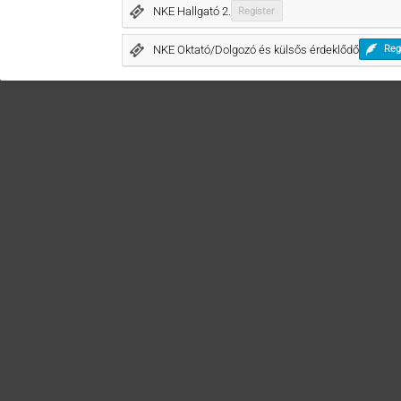
NKE Hallgató 2.
Register
NKE Oktató/Dolgozó és külsős érdeklődő
Reg