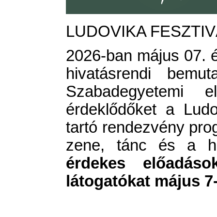
LUDOVIKA FESZTIVÁ
2026-ban május 07. és
hivatásrendi bemut
Szabadegyetemi 
érdeklődőket a Lud
tartó rendezvény pro
zene, tánc és a hi
érdekes előadások
látogatókat május 7-