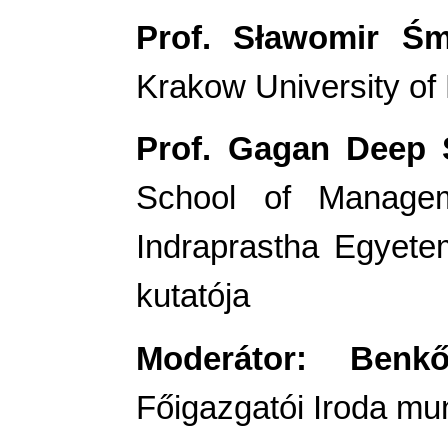
Prof. Sławomir Śm
Krakow University o
Prof. Gagan Deep
School of Managem
Indraprastha Egyete
kutatója
Moderátor: Benk
Főigazgatói Iroda m