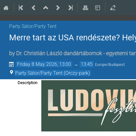
Party Sátor/Party Tent
Merre tart az USA rendészete? Hel
by
Dr. Christián László dandártábornok - egyetemi t
Friday 8 May 2026, 13:00
→
13:45
Europe/Budapest
Party Sátor/Party Tent (Orczy-park)
Description