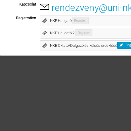
Kapcsolat
rendezveny@uni-n
Registration
NKE Hallgató
Register
NKE Hallgató 2.
Register
NKE Oktató/Dolgozó és külsős érdeklődő
Reg