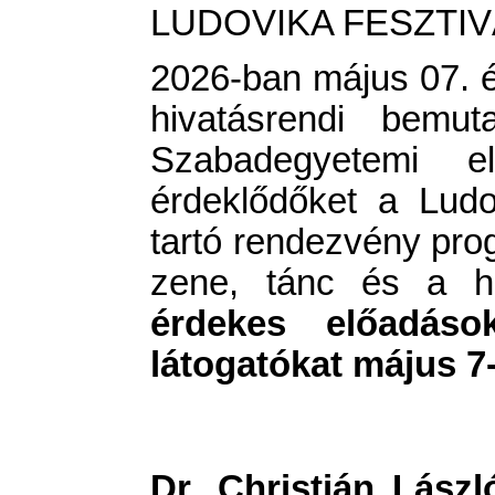
LUDOVIKA FESZTIVÁ
2026-ban május 07. és
hivatásrendi bemut
Szabadegyetemi 
érdeklődőket a Lud
tartó rendezvény pro
zene, tánc és a hi
érdekes előadások
látogatókat május 7-
Dr. Christián Lász