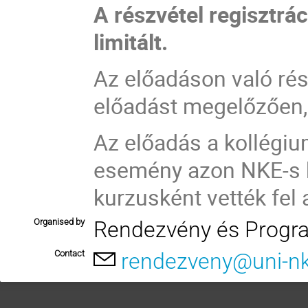
A részvétel regisztrá
limitált.
Az előadáson való rés
előadást megelőzően, 
Az előadás a kollégi
esemény azon NKE-s h
kurzusként vették fel 
Organised by
Rendezvény és Progr
Contact
rendezveny@uni-n