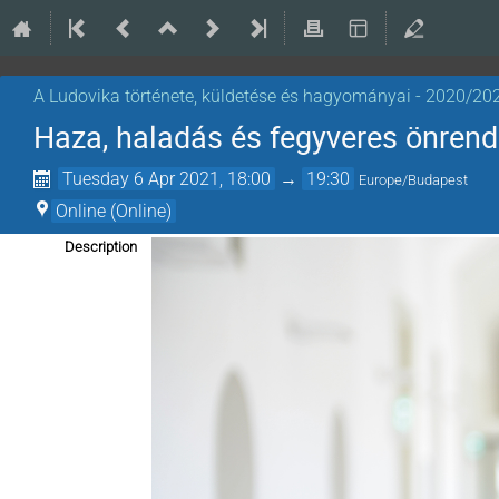
A Ludovika története, küldetése és hagyományai - 2020/202
Haza, haladás és fegyveres önren
Tuesday 6 Apr 2021, 18:00
→
19:30
Europe/Budapest
Online (Online)
Description