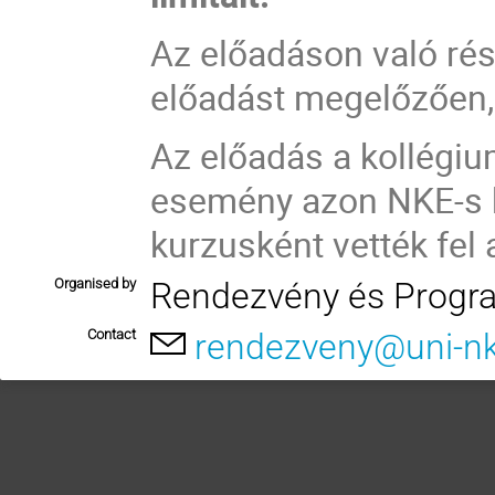
Az előadáson való rés
előadást megelőzően, 
Az előadás a kollégi
esemény azon NKE-s h
kurzusként vették fel 
Organised by
Rendezvény és Progr
Contact
rendezveny@uni-n