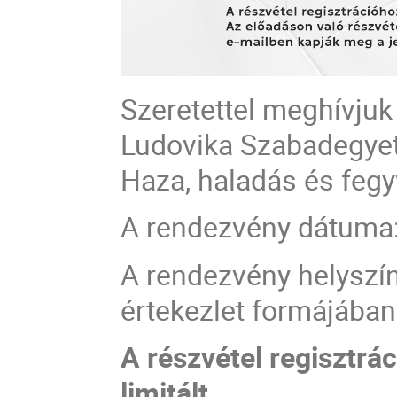
Szeretettel meghívjuk
Ludovika Szabadegye
Haza, haladás és feg
A rendezvény dátuma: 2
A rendezvény helyszí
értekezlet formájában
A részvétel regisztrá
limitált.