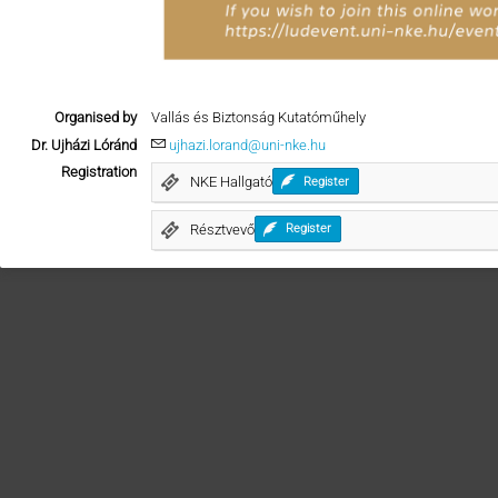
Organised by
Vallás és Biztonság Kutatóműhely
Dr. Ujházi Lóránd
ujhazi.lorand@uni-nke.hu
Registration
NKE Hallgató
Register
Résztvevő
Register