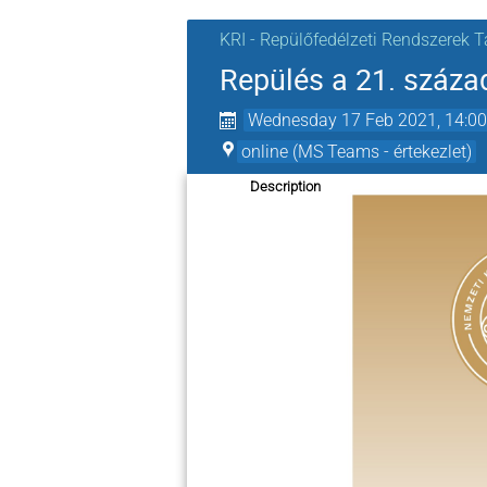
KRI - Repülőfedélzeti Rendszerek 
Repülés a 21. száz
Wednesday 17 Feb 2021, 14:0
online (MS Teams - értekezlet)
Description