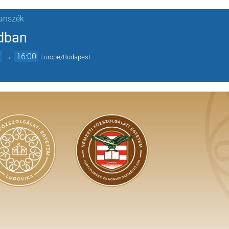
Tanszék
adban
0
→
16:00
Europe/Budapest