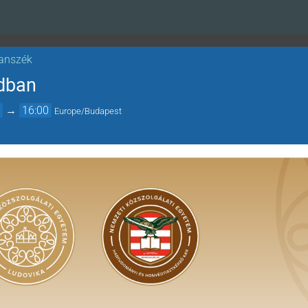
Tanszék
adban
0
→
16:00
Europe/Budapest