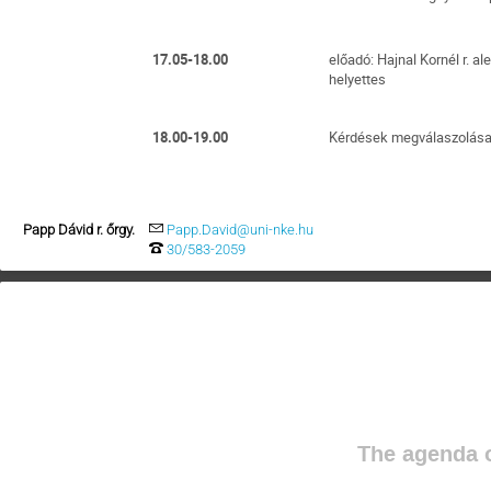
17.05-18.00
előadó: Hajnal Kornél r. a
helyettes
18.00-19.00
Kérdések megválaszolása
Papp Dávid r. őrgy.
Papp.David@uni-nke.hu
30/583-2059
The agenda o