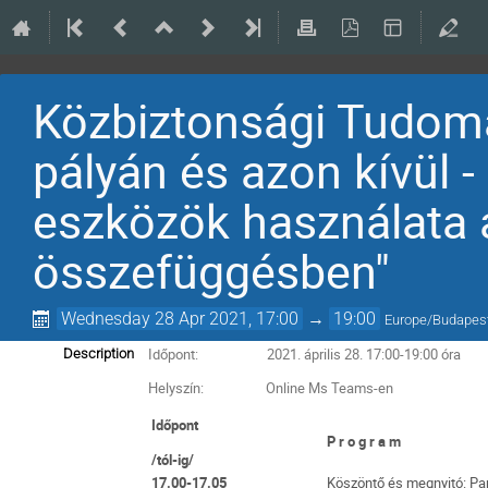
Közbiztonsági Tudomá
pályán és azon kívül -
eszközök használata 
összefüggésben"
Wednesday 28 Apr 2021, 17:00
→
19:00
Europe/Budapes
Időpont: 2021. április 28. 17:00-19:00 óra
Description
Helyszín: Online Ms Teams-en
Időpont
P r o g r a m
/tól-ig/
17.00-17.05
Köszöntő és megnyitó: Pap