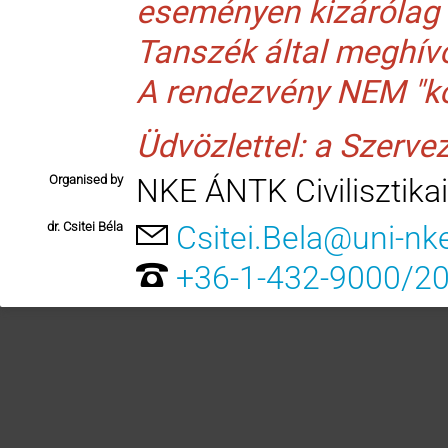
eseményen kizárólag a
Tanszék által meghív
A rendezvény NEM "ko
Üdvözlettel: a Szerve
Organised by
NKE ÁNTK Civilisztika
dr. Csitei Béla
Csitei.Bela@uni-nk
+36-1-432-9000/2