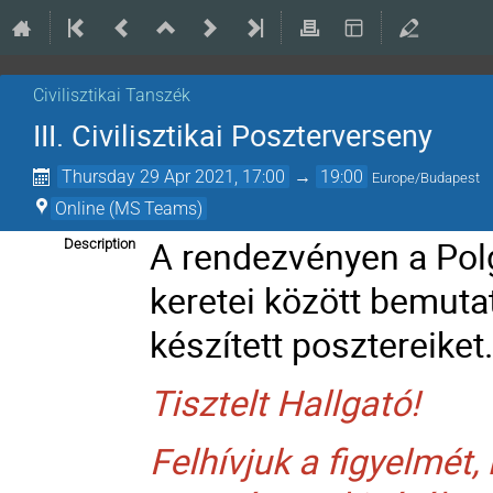
Civilisztikai Tanszék
III. Civilisztikai Poszterverseny
Thursday 29 Apr 2021, 17:00
→
19:00
Europe/Budapest
Online (MS Teams)
A rendezvényen a Polg
Description
keretei között bemuta
készített posztereike
Tisztelt Hallgató!
Felhívjuk a figyelmét,