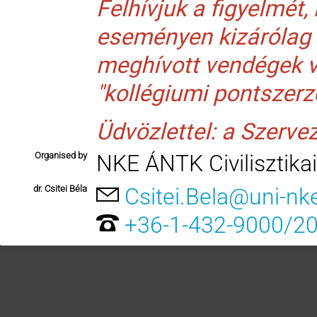
Felhívjuk a figyelmét,
eseményen kizárólag a
meghívott vendégek v
"kollégiumi pontszer
Üdvözlettel: a Szerve
Organised by
NKE ÁNTK Civilisztika
dr. Csitei Béla
Csitei.Bela@uni-nk
+36-1-432-9000/2