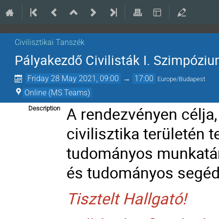
Civilisztikai Tanszék
Pályakezdő Civilisták I. Szimpózi
Friday 28 May 2021, 09:00
→
17:00
Europe/Budapest
Online (MS Teams)
A rendezvényen célja,
Description
civilisztika területé
tudományos munkatár
és tudományos segé
Tisztelt Hallgató!