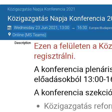
Közigazgatás Napja Konferencia 2021
Közigazgatás Napja Konferencia 20
Wednesday 23 Jun 2021, 13:00
→
16:30
Europe/Budapes
Online (MS Teams)
Ezen a felületen a Kö
Description
regisztrálni.
A konferencia plenári
előadásokból 13:00-16
A konferencia szekció
Közigazgatás reform