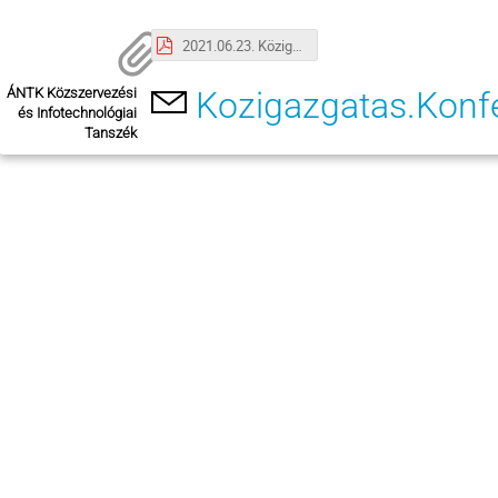
2021.06.23. Közigazgatás Napja Konferencia Program.pdf
ÁNTK Közszervezési
Kozigazgatas.Konf
és Infotechnológiai
Tanszék