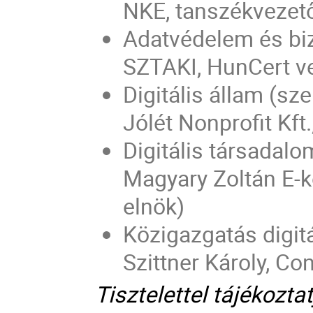
NKE, tanszékvezető
Adatvédelem és biz
SZTAKI, HunCert v
Digitális állam (sz
Jólét Nonprofit Kft
Digitális társadalo
Magyary Zoltán E-
elnök)
Közigazgatás digitá
Szittner Károly, Co
Tisztelettel tájékozta