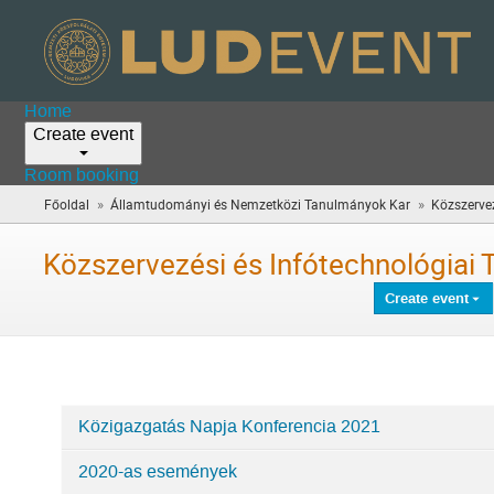
Home
Create event
Room booking
»
»
Főoldal
Államtudományi és Nemzetközi Tanulmányok Kar
Közszervez
Közszervezési és Infótechnológiai 
Create event
Közigazgatás Napja Konferencia 2021
Categories
2020-as események
in