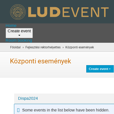
Home
Create event
Room booking
»
»
Főoldal
Fejlesztési rektorhelyettes
Központi események
(you
are
here)
Központi események
Create event
Dispa2024
Categories
in
Some events in the list below have been hidden.