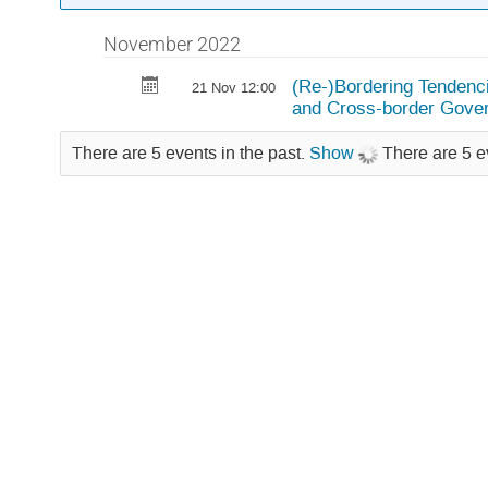
Központi
események
November 2022
(Re-)Bordering Tendenc
21 Nov 12:00
and Cross-border Gover
There are 5 events in the past.
Show
There are 5 e