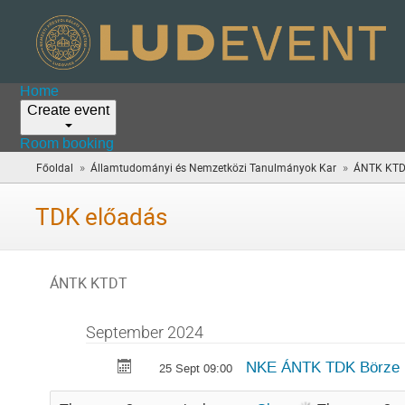
Home
Create event
Room booking
»
»
Főoldal
Államtudományi és Nemzetközi Tanulmányok Kar
ÁNTK KT
TDK előadás
ÁNTK KTDT
September 2024
NKE ÁNTK TDK Börze
25 Sept 09:00