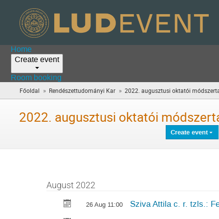
Home
Create event
Room booking
»
»
Főoldal
Rendészettudományi Kar
2022. augusztusi oktatói módszertan
2022. augusztusi oktatói módszerta
Create event
August 2022
Sziva Attila c. r. tzls.:
26 Aug 11:00