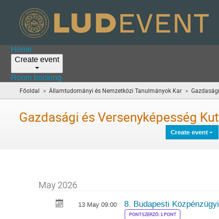
Home
Create event
Room booking
»
»
Főoldal
Államtudományi és Nemzetközi Tanulmányok Kar
Gazdasági
Gazdasági és Versenyképesség Kut
Create event
May 2026
8. Budapesti Közpénzügyi
13 May 09:00
PONTSZERZŐ: 1 PONT