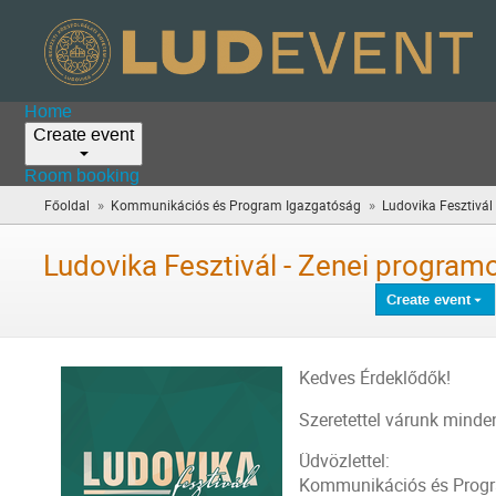
Home
Create event
Room booking
»
»
Főoldal
Kommunikációs és Program Igazgatóság
Ludovika Fesztivál
Ludovika Fesztivál - Zenei program
Create event
Kedves Érdeklődők!
Szeretettel várunk minden
Üdvözlettel:
Kommunikációs és Prog