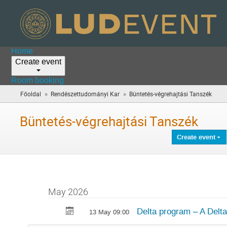
Home
Create event
Room booking
»
»
Főoldal
Rendészettudományi Kar
Büntetés-végrehajtási Tanszék
(you
are
here)
Büntetés-végrehajtási Tanszék
Create event
May 2026
Delta program – A Delt
13 May 09:00