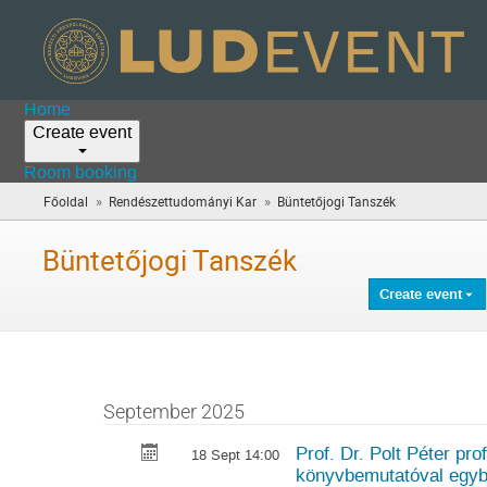
Home
Create event
Room booking
»
»
Főoldal
Rendészettudományi Kar
Büntetőjogi Tanszék
(you
are
here)
Büntetőjogi Tanszék
Create event
September 2025
Prof. Dr. Polt Péter pr
18 Sept 14:00
könyvbemutatóval egy