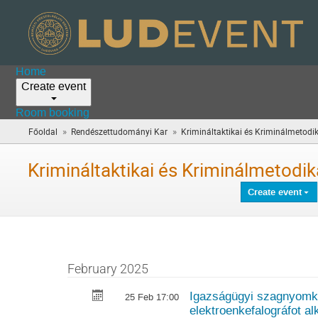
Home
Create event
Room booking
»
»
Főoldal
Rendészettudományi Kar
Krimináltaktikai és Kriminálmetodi
Krimináltaktikai és Kriminálmetodi
Create event
February 2025
Igazságügyi szagnyomkö
25 Feb 17:00
elektroenkefalográfot 