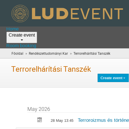
Home
Create event
Room booking
»
»
Főoldal
Rendészettudományi Kar
Terrorelhárítási Tanszék
(you
are
here)
Terrorelhárítási Tanszék
Create event
May 2026
Terroroizmus és történ
28 May 13:45