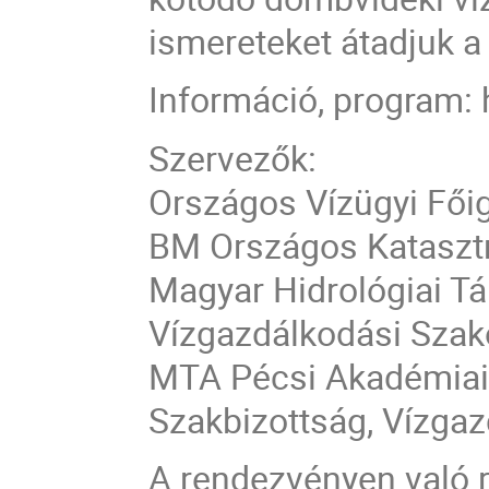
ismereteket átadjuk a
Információ, program: h
Szervezők:
Országos Vízügyi Fői
BM Országos Kataszt
Magyar Hidrológiai T
Vízgazdálkodási Szak
MTA Pécsi Akadémiai 
Szakbizottság, Vízga
A rendezvényen való ré