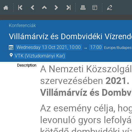
Konferenciák
Villámárvíz és Dombvidéki Vízren
Wednesday 13 Oct 2021, 10:00
→
17:00
Europe/Budapes
VTK (Víztudományi Kar)
A Nemzeti Közszolgál
Description
szervezésében
2021.
Villámárvíz és Dombv
Az esemény célja, hog
levonuló gyors lefoly
kötődő dombvidéki ví