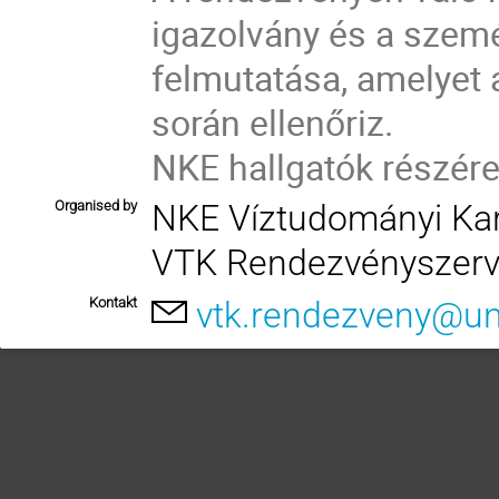
igazolvány és a szem
felmutatása, amelyet 
során ellenőriz.
NKE hallgatók részére
Organised by
NKE Víztudományi Ka
VTK Rendezvényszer
Kontakt
vtk.rendezveny@un