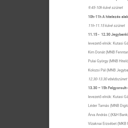
9.45-10h kávé szünet
10h-11h A hitelezés ala
11h-11.15 kávé szünet
11.15 - 12.30 Jegybank
levezető elnök:
Kutasi Gá
Kim Donát (MNB Fenntart
Pulai György (MNB Hitelö
Kolozsi Pál (MNB Jegyban
12.30-13.30 ebédszünet
13.30 – 15h Felgyorsult-
levezető elnök: Kutasi G
Léder Tamás (MNB Digital
Árva András (
(K&H Bank,
Vízaknai Erzsébet (MKB 