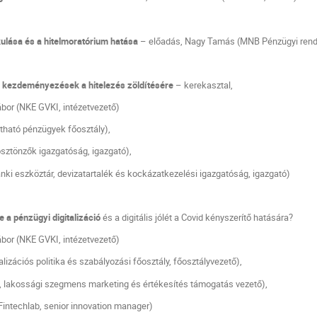
kulása és a hitelmoratórium hatása
– előadás, Nagy Tamás (MNB Pénzügyi rend
i kezdeményezések a hitelezés zöldítésére
– kerekasztal,
bor (NKE GVKI, intézetvezető)
ható pénzügyek főosztály),
sztönzők igazgatóság, igazgató),
ki eszköztár, devizatartalék és kockázatkezelési igazgatóság, igazgató)
e a pénzügyi digitalizáció
és a digitális jólét a Covid kényszerítő hatására?
ábor (NKE GVKI, intézetvezető)
izációs politika és szabályozási főosztály, főosztályvezető),
 lakossági szegmens marketing és értékesítés támogatás vezető)
,
Fintechlab, senior innovation manager)