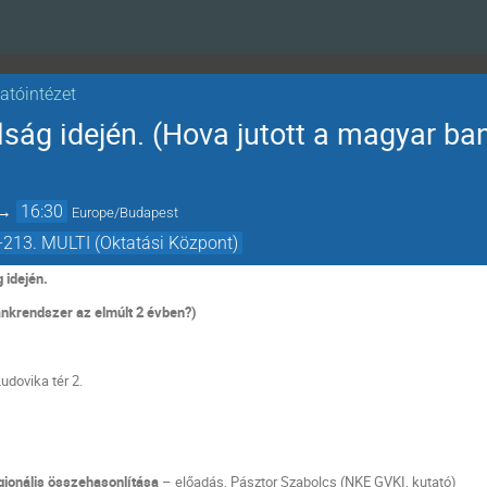
atóintézet
lság idején. (Hova jutott a magyar ba
→
16:30
Europe/Budapest
-213. MULTI (Oktatási Központ)
 idején.
ankrendszer az elmúlt 2 évben?)
udovika tér 2.
gionális összehasonlítása
– előadás, Pásztor Szabolcs (NKE GVKI, kutató)