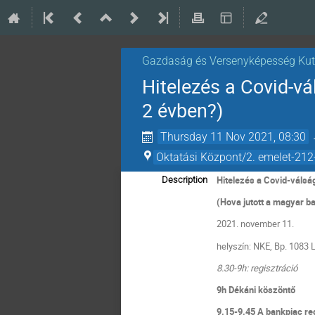
Gazdaság és Versenyképesség Kut
Hitelezés a Covid-vá
2 évben?)
Thursday 11 Nov 2021, 08:30
Oktatási Központ/2. emelet-212
Hitelezés a Covid-válság
Description
(Hova jutott a magyar b
2021. november 11.
helyszín: NKE, Bp. 1083 L
8.30-9h: regisztráció
9h Dékáni köszöntő
9.15-9.45 A bankpiac re